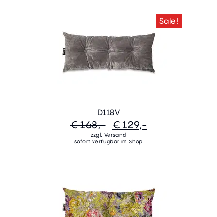
Sale!
D118V
€ 168,-
€ 129,-
zzgl. Versand
sofort verfügbar im Shop