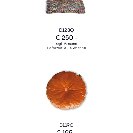
D128Q
€ 250,-
zzgl. Versand
Lieferzeit: 3 - 4 Wochen
D119G
€ 195,-