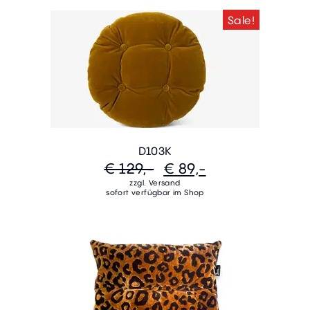
Sale!
D103K
€ 129,-
€ 89,-
zzgl. Versand
sofort verfügbar im Shop