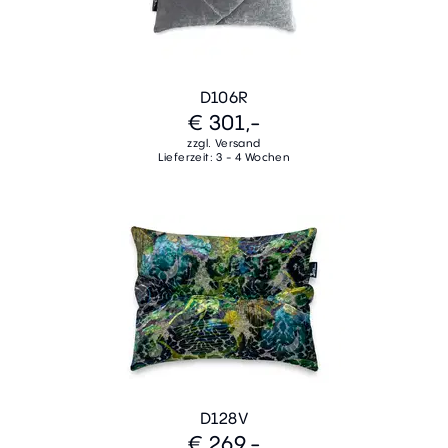
D106R
€ 301,-
zzgl. Versand
Lieferzeit: 3 - 4 Wochen
D128V
€ 269,-