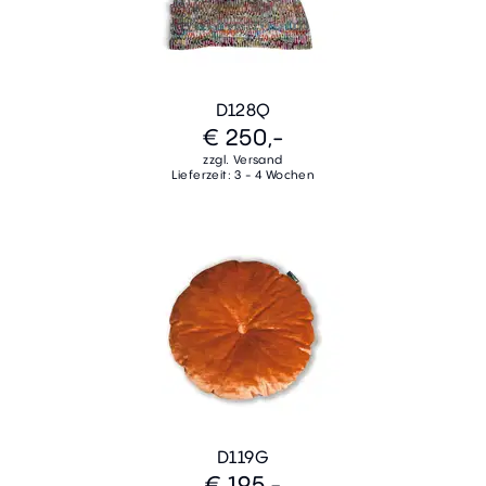
D128Q
€ 250,-
zzgl. Versand
Lieferzeit: 3 - 4 Wochen
D119G
€ 195,-