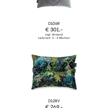
D106R
€ 301,-
zzgl. Versand
Lieferzeit: 3 - 4 Wochen
D128V
€ 269,-