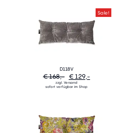
Sale!
D118V
€ 168,-
€ 129,-
zzgl. Versand
sofort verfügbar im Shop