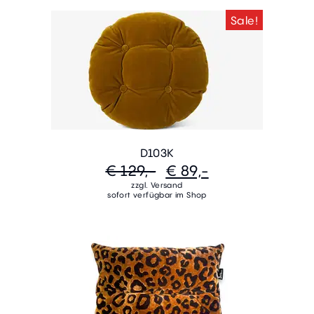
Sale!
D103K
€ 129,-
€ 89,-
zzgl. Versand
sofort verfügbar im Shop