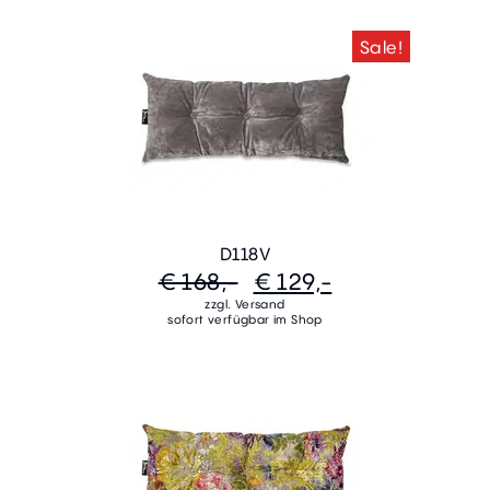
Sale!
D118V
€ 168,-
€ 129,-
zzgl. Versand
sofort verfügbar im Shop