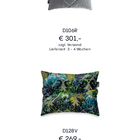
D106R
€ 301,-
zzgl. Versand
Lieferzeit: 3 - 4 Wochen
D128V
€ 269,-