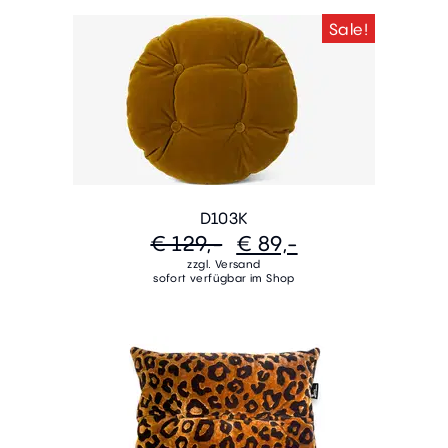
Sale!
D103K
€ 129,-
€ 89,-
zzgl. Versand
sofort verfügbar im Shop