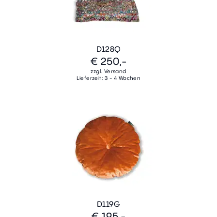
D128Q
€ 250,-
zzgl. Versand
Lieferzeit: 3 - 4 Wochen
D119G
€ 195,-