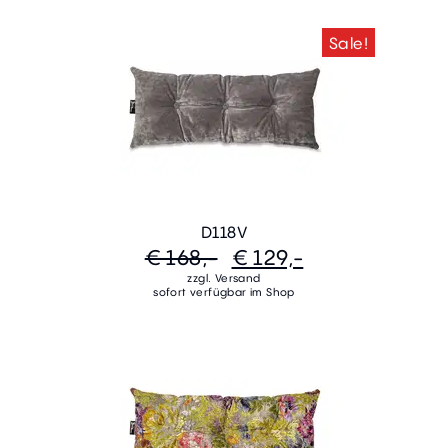
Sale!
D118V
€ 168,-
€ 129,-
zzgl. Versand
sofort verfügbar im Shop