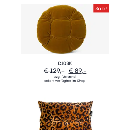
Sale!
D103K
€ 129,-
€ 89,-
zzgl. Versand
sofort verfügbar im Shop