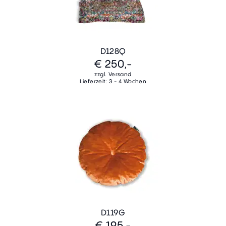
D128Q
€ 250,-
zzgl. Versand
Lieferzeit: 3 - 4 Wochen
D119G
€ 195,-