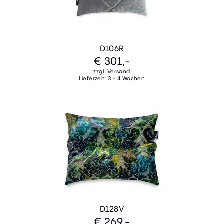
D106R
€ 301,-
zzgl. Versand
Lieferzeit: 3 - 4 Wochen
D128V
€ 269,-