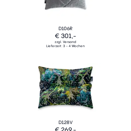
D106R
€ 301,-
zzgl. Versand
Lieferzeit: 3 - 4 Wochen
D128V
€ 269,-