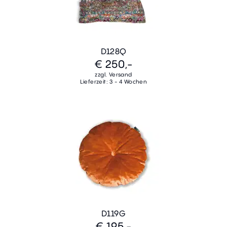
D128Q
€ 250,-
zzgl. Versand
Lieferzeit: 3 - 4 Wochen
D119G
€ 195,-