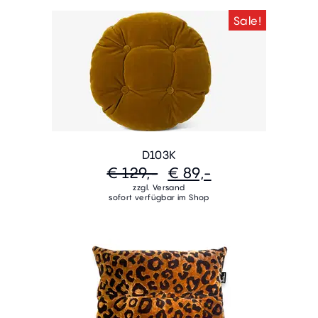
Sale!
D103K
€ 129,-
€ 89,-
zzgl. Versand
sofort verfügbar im Shop