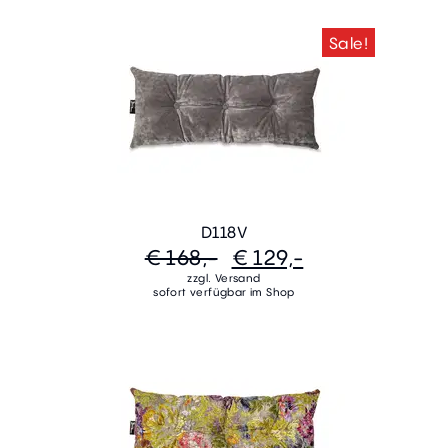
Sale!
D118V
€ 168,-
€ 129,-
zzgl. Versand
sofort verfügbar im Shop